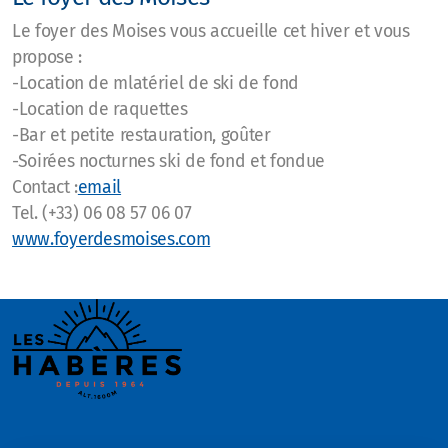
Le foyer des Moises vous accueille cet hiver et vous
propose :
-Location de mlatériel de ski de fond
-Location de raquettes
-Bar et petite restauration, goûter
-Soirées nocturnes ski de fond et fondue
Contact :
email
Tel. (+33) 06 08 57 06 07
www.foyerdesmoises.com